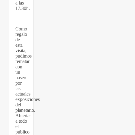
a las
17.30h.
Como
regalo
de
esta
visita,
pudimos
rematar
con
un
paseo
por
las
actuales
exposiciones
del
planetario.
Abiertas
a todo
el
público