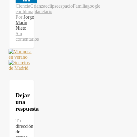
Ciencia
Crianza
eclipse
espacio
Familia
google
earth
luna
planetario
Por
Jorge
Marín
Nieto
Sin
comentarios
Dejar
una
respuesta
Tu
dirección
de