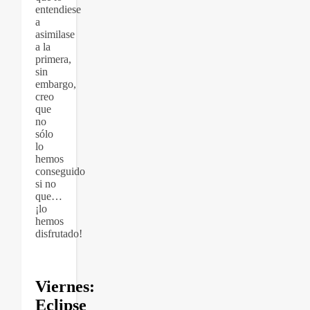
entendiese
a
asimilase
a la
primera,
sin
embargo,
creo
que
no
sólo
lo
hemos
conseguido
si no
que…
¡lo
hemos
disfrutado!
Viernes:
Eclipse