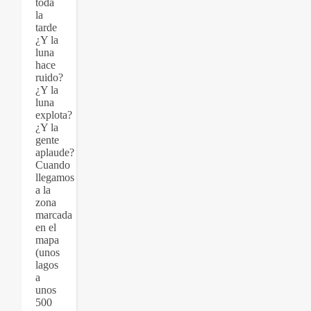
toda
la
tarde
¿Y la
luna
hace
ruido?
¿Y la
luna
explota?
¿Y la
gente
aplaude?
Cuando
llegamos
a la
zona
marcada
en el
mapa
(unos
lagos
a
unos
500