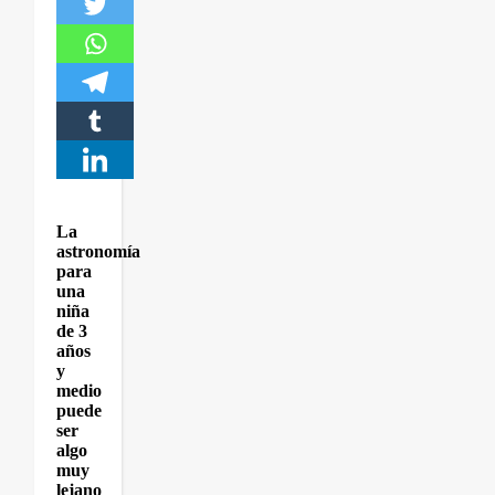
La
astronomía
para
una
niña
de 3
años
y
medio
puede
ser
algo
muy
lejano