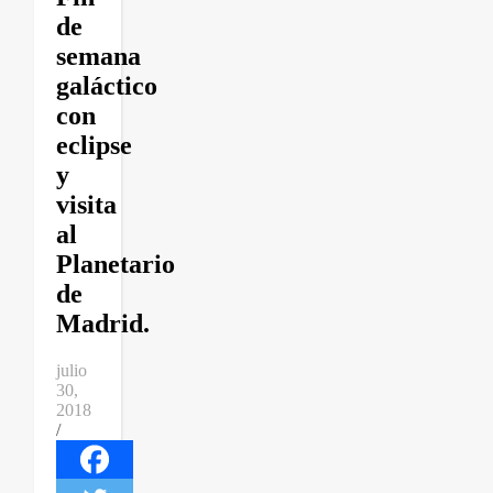
de
semana
galáctico
con
eclipse
y
visita
al
Planetario
de
Madrid.
julio
30,
2018
/