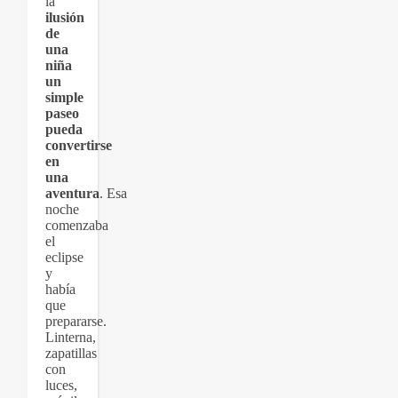
la
ilusión
de
una
niña
un
simple
paseo
pueda
convertirse
en
una
aventura
. Esa
noche
comenzaba
el
eclipse
y
había
que
prepararse.
Linterna,
zapatillas
con
luces,