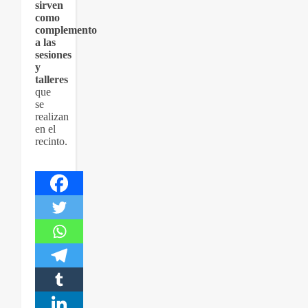
sirven
como
complemento
a las
sesiones
y
talleres
que
se
realizan
en el
recinto.