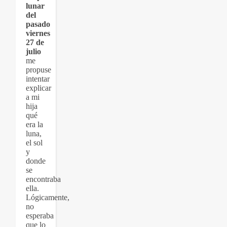
lunar
del
pasado
viernes
27 de
julio
me
propuse
intentar
explicar
a mi
hija
qué
era la
luna,
el sol
y
donde
se
encontraba
ella.
Lógicamente,
no
esperaba
que lo