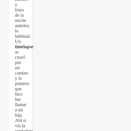
y
fotos
de la
noche
anterior,
lo
habitual.
Un
timelapse
se
cruzó
por
mi
camino
y lo
primero
que
hice
fue
llamar
a mi
hija.
Ahí si
vio la
verdadera