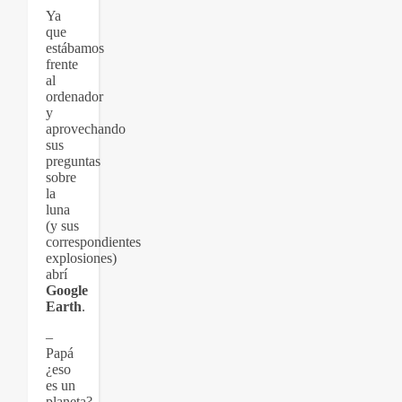
Ya
que
estábamos
frente
al
ordenador
y
aprovechando
sus
preguntas
sobre
la
luna
(y sus
correspondientes
explosiones)
abrí
Google
Earth
.
–
Papá
¿eso
es un
planeta?