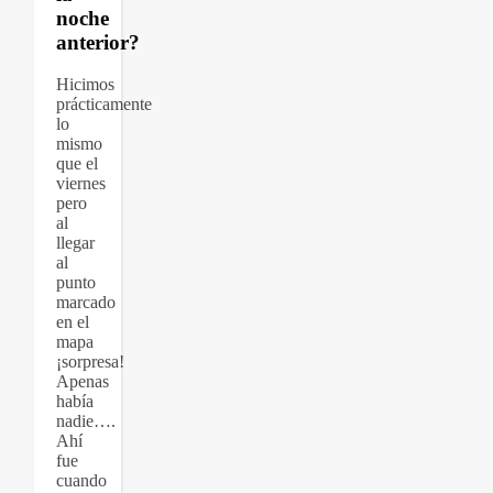
noche
anterior?
Hicimos
prácticamente
lo
mismo
que el
viernes
pero
al
llegar
al
punto
marcado
en el
mapa
¡sorpresa!
Apenas
había
nadie….
Ahí
fue
cuando