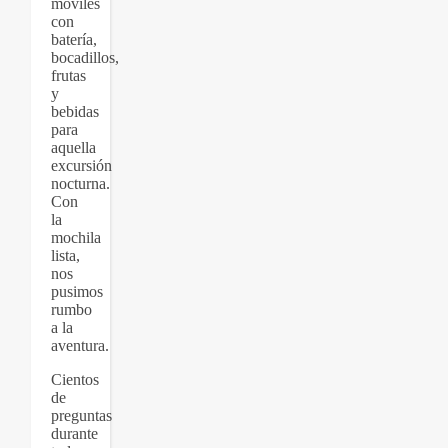
móviles
con
batería,
bocadillos,
frutas
y
bebidas
para
aquella
excursión
nocturna.
Con
la
mochila
lista,
nos
pusimos
rumbo
a la
aventura.
Cientos
de
preguntas
durante