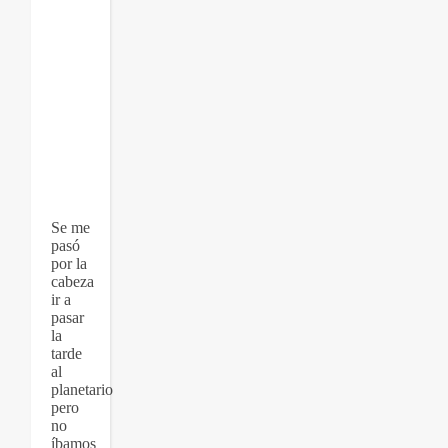
Se me
pasó
por la
cabeza
ir a
pasar
la
tarde
al
planetario
pero
no
íbamos