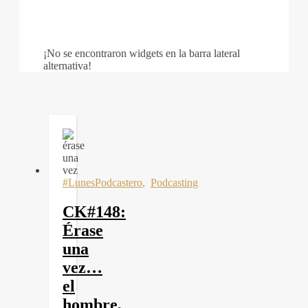
¡No se encontraron widgets en la barra lateral
alternativa!
#LunesPodcastero
,
Podcasting
CK#148:
Érase
una
vez…
el
hombre,