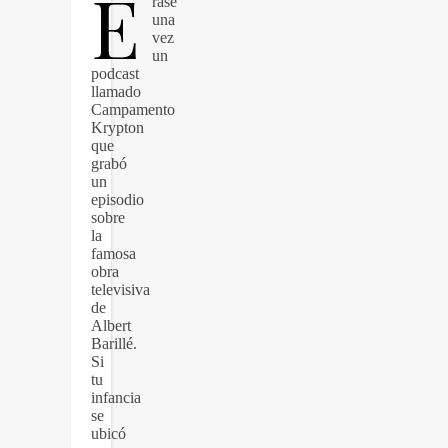
É
rase
una
vez
un
podcast
llamado
Campamento
Krypton
que
grabó
un
episodio
sobre
la
famosa
obra
televisiva
de
Albert
Barillé.
Si
tu
infancia
se
ubicó