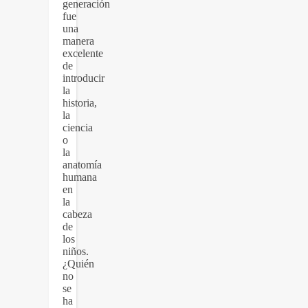
generación
fue
una
manera
excelente
de
introducir
la
historia,
la
ciencia
o
la
anatomía
humana
en
la
cabeza
de
los
niños.
¿Quién
no
se
ha