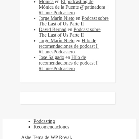
Mónica
en
El podcasting de
Mónica de la Fuente @patinadora |
#LunesPodcastero
Jorge Marín Nieto
en
Podcast sobre
The Last of Us Parte II
David Bernad
en
Podcast sobre
The Last of Us Parte II
Jorge Marín Nieto
en
Hilo de
recomendaciones de podcast I |
#LunesPodcastero
Jose Salgado
en
Hilo de
recomendaciones de podcast I |
#LunesPodcastero
Podcasting
Recomendaciones
Ashe Tema de
WP Royal
.