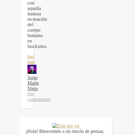
con
aquella
famosa
recreación
del
cuerpo
humano
en
fascículos.
leer
más
Jorge
Marín
Nieto
Sin
comentarios
¡Hola! Bienvenido a mi rincón de pensar,