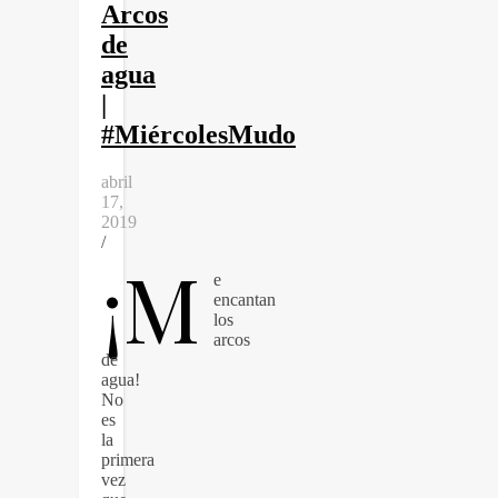
Arcos
de
agua
|
#MiércolesMudo
abril
17,
2019
/
¡M
e
encantan
los
arcos
de
agua!
No
es
la
primera
vez