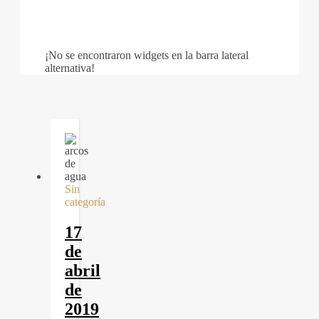
¡No se encontraron widgets en la barra lateral
alternativa!
Sin
categoría
17
de
abril
de
2019