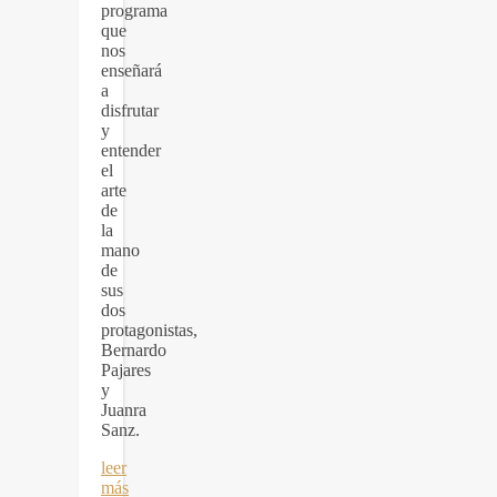
programa
que
nos
enseñará
a
disfrutar
y
entender
el
arte
de
la
mano
de
sus
dos
protagonistas,
Bernardo
Pajares
y
Juanra
Sanz.
leer
más