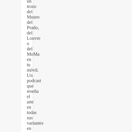
un
trozo
del
Museo
del
Prado,
del
Louvre
o
del
MoMa
en
tu
móvil.
Un
podcast
que
reseña
el
arte
en
todas
sus
variantes
en