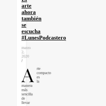
arte
ahora
también
se
escucha
#LunesPodcastero
marzo
2,
2020
/
A
rte
compacto
es
la
manera
más
sencilla
de
llevar