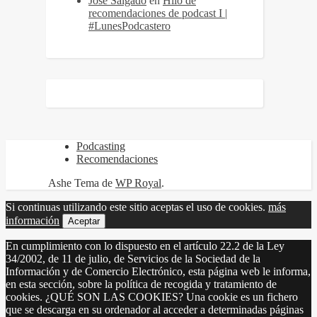
Jose Salgado
en
Hilo de
recomendaciones de podcast I |
#LunesPodcastero
Podcasting
Recomendaciones
Ashe Tema de
WP Royal
.
Si continuas utilizando este sitio aceptas el uso de cookies.
más
información
Aceptar
En cumplimiento con lo dispuesto en el artículo 22.2 de la Ley
34/2002, de 11 de julio, de Servicios de la Sociedad de la
Información y de Comercio Electrónico, esta página web le informa,
en esta sección, sobre la política de recogida y tratamiento de
cookies. ¿QUÉ SON LAS COOKIES? Una cookie es un fichero
que se descarga en su ordenador al acceder a determinadas páginas