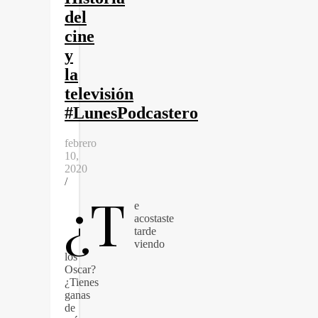
del
cine
y
la
televisión
#LunesPodcastero
febrero
10,
2020
/
¿T
e
acostaste
tarde
viendo
los
Oscar?
¿Tienes
ganas
de