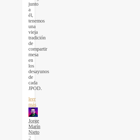
junto
a
él,
tenemos
una
vieja
tradición
de
compartir
mesa
en
los
desayunos
de
cada
JPOD.
leer
más
Jorge
Marín
Nieto
2