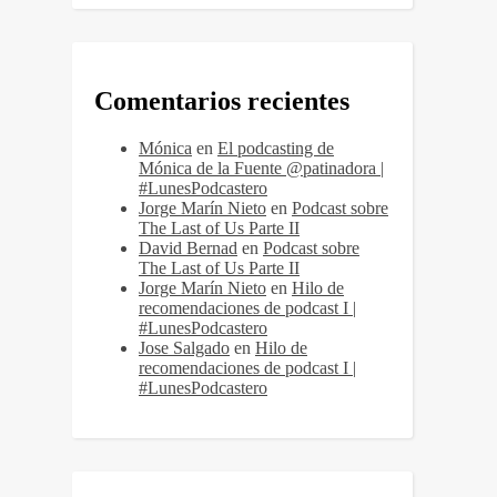
Comentarios recientes
Mónica
en
El podcasting de
Mónica de la Fuente @patinadora |
#LunesPodcastero
Jorge Marín Nieto
en
Podcast sobre
The Last of Us Parte II
David Bernad
en
Podcast sobre
The Last of Us Parte II
Jorge Marín Nieto
en
Hilo de
recomendaciones de podcast I |
#LunesPodcastero
Jose Salgado
en
Hilo de
recomendaciones de podcast I |
#LunesPodcastero