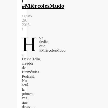
#MiércolesMudo
agosto
29,
2018
/
H
oy
dedico
este
#MiércolesMudo
a
David Tella,
creador
de
Efemérides
Podcast.
No
será
la
primera
vez
que
desayuno