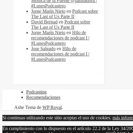
Mónica de la Fuente @patinadora |
#LunesPodcastero
Jorge Marín Nieto
en
Podcast sobre
The Last of Us Parte II
David Bernad
en
Podcast sobre
The Last of Us Parte II
Jorge Marín Nieto
en
Hilo de
recomendaciones de podcast I |
#LunesPodcastero
Jose Salgado
en
Hilo de
recomendaciones de podcast I |
#LunesPodcastero
Podcasting
Recomendaciones
Ashe Tema de
WP Royal
.
Si continuas utilizando este sitio aceptas el uso de cookies.
más infor
En cumplimiento con lo dispuesto en el artículo 22.2 de la Ley 34/200