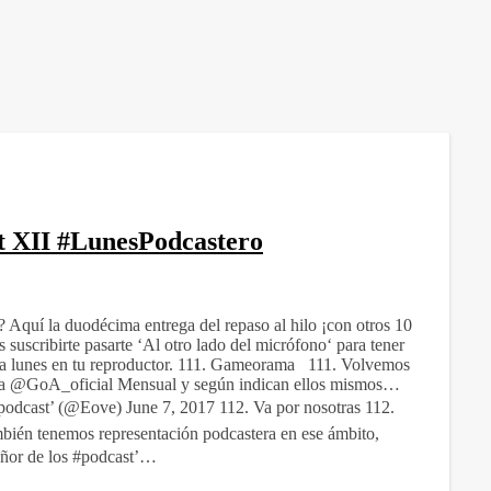
t XII #LunesPodcastero
 Aquí la duodécima entrega del repaso al hilo ¡con otros 10
suscribirte pasarte ‘Al otro lado del micrófono‘ para tener
a lunes en tu reproductor. 111. Gameorama 111. Volvemos
rno a @GoA_oficial Mensual y según indican ellos mismos…
podcast’ (@Eove) June 7, 2017 112. Va por nosotras 112.
ién tenemos representación podcastera en ese ámbito,
eñor de los #podcast’…