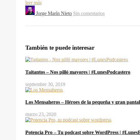
leer más
Jorge Marín Nieto
Sin comentarios
También te puede interesar
Taitantos – Nos pilló mayores | #LunesPodcastero
septiembre 30, 2019
Los Mensaheros – Héroes de la pequeña y gran pantal
marzo 23, 2020
Potencia Pro – Tu podcast sobre WordPress | #Lunes