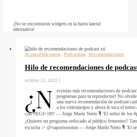
¡No se encontraron widgets en la barra lateral
alternativa!
#LunesPodcastero
,
Podcasting
,
Recomendaciones
Hilo de recomendaciones de podcas
octubre 31, 2022
/
¿N
eceistas más recomendaciones de podcast?
programas para tu reproductor! No olvides 
una nueva recomendación de podcast cad
a los videojuegos y ahora le toca el tu
con PEGI+18!! — Jorge Marín Nieto 🎙️ ‘El señor de los #
¿Quieres un programa enfocado al público femenino? Tamb
escucha -> @vapornosotras — Jorge Marín Nieto 🎙️ ‘El s