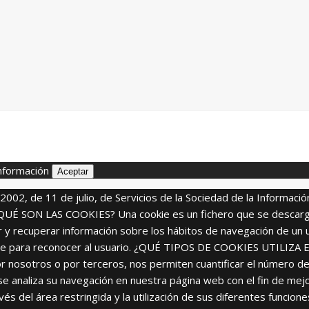
nformación
Aceptar
/2002, de 11 de julio, de Servicios de la Sociedad de la Informaci
s. ¿QUÉ SON LAS COOKIES? Una cookie es un fichero que se descar
 y recuperar información sobre los hábitos de navegación de un 
zarse para reconocer al usuario. ¿QUÉ TIPOS DE COOKIES UTILIZA 
r nosotros o por terceros, nos permiten cuantificar el número de us
lo se analiza su navegación en nuestra página web con el fin de me
avés del área restringida y la utilización de sus diferentes funci