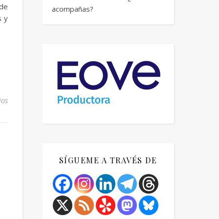
 de
acompañas?
s y
ios
SÍGUEME A TRAVÉS DE