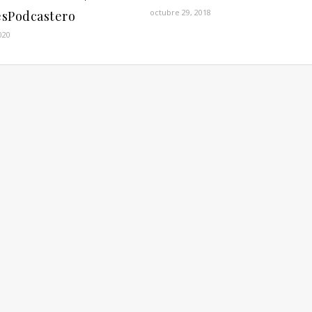
octubre 29, 2018
sPodcastero
2020