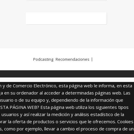
Podcasting
Recomendaciones
ón y de Comercio Electrónico, esta página web le informa, en esta
ga en su ordenador al acceder a determinadas páginas web. Las
usuario o de su equipo y, dependiendo de la información que
ESTA PÁGINA WEB? Esta página web utiliza los siguientes tipos
uarios y así realizar la medición y análisis estadístico de la
jorar la oferta de productos o servicios que le ofrecemos. Cookies
ones, como por ejemplo, llevar a cambio el proceso de compra de un