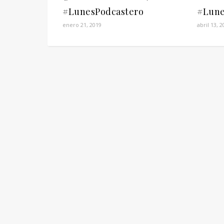
#LunesPodcastero
#Lune
enero 21, 2019
abril 13, 