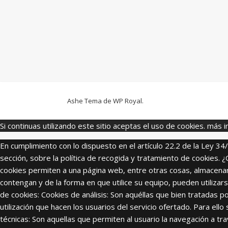
Ashe Tema de
WP Royal
.
Si continuas utilizando este sitio aceptas el uso de cookies.
más i
En cumplimiento con lo dispuesto en el artículo 22.2 de la Ley 34
sección, sobre la política de recogida y tratamiento de cookie
cookies permiten a una página web, entre otras cosas, almacenar
contengan y de la forma en que utilice su equipo, pueden utili
de cookies: Cookies de análisis: Son aquéllas que bien tratadas po
utilización que hacen los usuarios del servicio ofertado. Para el
técnicas: Son aquellas que permiten al usuario la navegación a tr