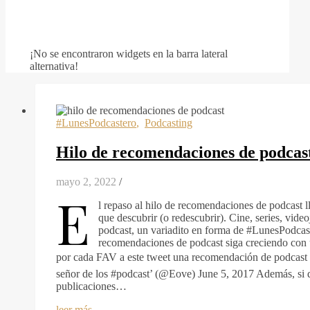
¡No se encontraron widgets en la barra lateral
alternativa!
#LunesPodcastero
,
Podcasting
Hilo de recomendaciones de podcas
mayo 2, 2022
/
E
l repaso al hilo de recomendaciones de podcast l
que descubrir (o redescubrir). Cine, series, vide
podcast, un variadito en forma de #LunesPodcast
recomendaciones de podcast siga creciendo con u
por cada FAV a este tweet una recomendación de podcast s
señor de los #podcast’ (@Eove) June 5, 2017 Además, si q
publicaciones…
leer más