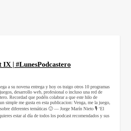
t IX | #LunesPodcastero
lega a su novena entrega y hoy os traigo otros 10 programas
ojuegos, desarrollo web, profesional o incluso una red de
ero. Recordad que podéis colabrar a que este hilo de
n simple me gusta en esta publicacion: Venga, me la juego,
obre diferentes temáticas 🙂 — Jorge Marín Nieto 🎙️ ‘El
uieres estar al día de todos los podcast recomendados y sus