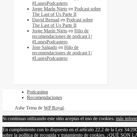
#LunesPodcastero
Jorge Marín Nieto
en
Podcast sobre
The Last of Us Parte II
David Bernad
en
Podcast sobre
The Last of Us Parte II
Jorge Marín Nieto
en
Hilo de
recomendaciones de podcast I |
#LunesPodcastero
Jose Salgado
en
Hilo de
recomendaciones de podcast I |
#LunesPodcastero
Podcasting
Recomendaciones
Ashe Tema de
WP Royal
.
Si continuas utilizando este sitio aceptas el uso de cookies.
más infor
En cumplimiento con lo dispuesto en el artículo 22.2 de la Ley 34/200
sobre la política de recogida y tratamiento de cookies. ¿QUÉ SON 