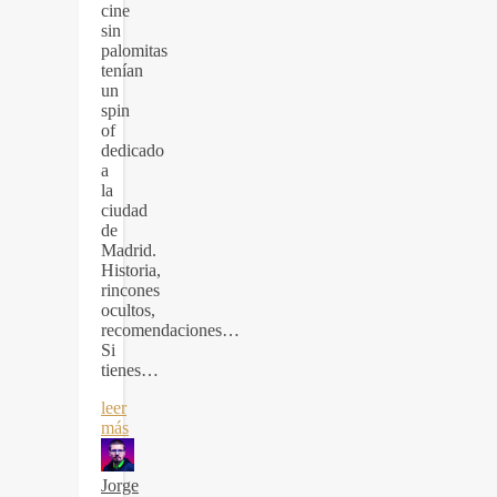
cine
sin
palomitas
tenían
un
spin
of
dedicado
a
la
ciudad
de
Madrid.
Historia,
rincones
ocultos,
recomendaciones…
Si
tienes…
leer
más
Jorge