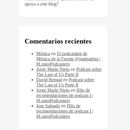
apoyo a este blog?
Comentarios recientes
Mónica
en
El podcasting de
Mónica de la Fuente @patinadora |
#LunesPodcastero
Jorge Marín Nieto
en
Podcast sobre
The Last of Us Parte II
David Bernad
en
Podcast sobre
The Last of Us Parte II
Jorge Marín Nieto
en
Hilo de
recomendaciones de podcast I |
#LunesPodcastero
Jose Salgado
en
Hilo de
recomendaciones de podcast I |
#LunesPodcastero