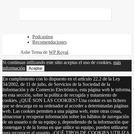
Podcasting
Recomendaciones
Ashe Tema de
WP Royal
.
Si continuas utilizando este sitio aceptas el uso de cookies.
más
información
Aceptar
En cumplimiento con lo dispuesto en el artículo 22.2 de la Ley
34/2002, de 11 de julio, de Servicios de la Sociedad de la
Información y de Comercio Electrónico, esta página web le informa,
en esta sección, sobre la política de recogida y tratamiento de
cookies. ¿QUÉ SON LAS COOKIES? Una cookie es un fichero
que se descarga en su ordenador al acceder a determinadas páginas
web. Las cookies permiten a una página web, entre otras cosas,
almacenar y recuperar información sobre los hábitos de navegación
de un usuario o de su equipo y, dependiendo de la información que
contengan y de la forma en que utilice su equipo, pueden utilizarse
para reconocer al usuario. ¿QUÉ TIPOS DE COOKIES UTILIZA