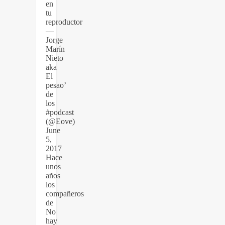
en
tu
reproductor
—
Jorge
Marín
Nieto
aka
El
pesao’
de
los
#podcast
(@Eove)
June
5,
2017
Hace
unos
años
los
compañeros
de
No
hay