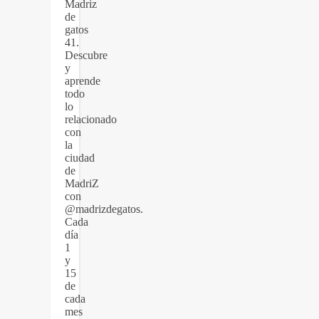
Madriz
de
gatos
41.
Descubre
y
aprende
todo
lo
relacionado
con
la
ciudad
de
MadriZ
con
@madrizdegatos.
Cada
día
1
y
15
de
cada
mes