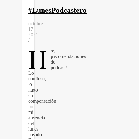
|
#LunesPodcastero
octubre
17,
2021
/
H
oy
¡recomendaciones
de
podcast!.
Lo
confieso,
lo
hago
en
compensación
por
mi
ausencia
del
lunes
pasado.