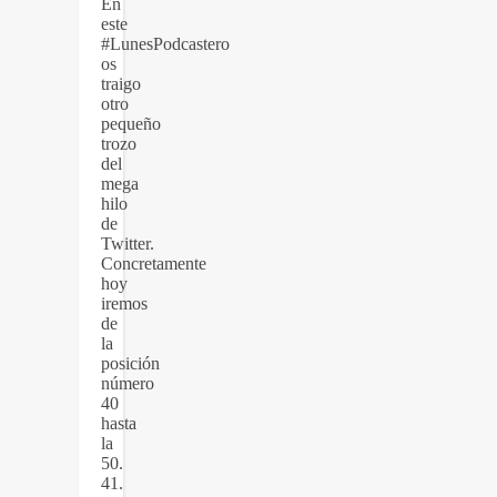
En
este
#LunesPodcastero
os
traigo
otro
pequeño
trozo
del
mega
hilo
de
Twitter.
Concretamente
hoy
iremos
de
la
posición
número
40
hasta
la
50.
41.