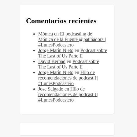
Comentarios recientes
Mónica
en
El podcasting de
Mónica de la Fuente @patinadora |
#LunesPodcastero
Jorge Marín Nieto
en
Podcast sobre
The Last of Us Parte II
David Bernad
en
Podcast sobre
The Last of Us Parte II
Jorge Marín Nieto
en
Hilo de
recomendaciones de podcast I |
#LunesPodcastero
Jose Salgado
en
Hilo de
recomendaciones de podcast I |
#LunesPodcastero