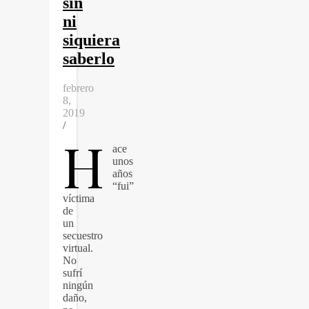
sin
ni
siquiera
saberlo
febrero
8,
2019
/
H
ace
unos
años
“fui”
víctima
de
un
secuestro
virtual.
No
sufrí
ningún
daño,