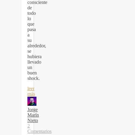
consciente
de
todo
lo
que
pasa
a
su
alrededor,
se
hubiera
llevado
un
buen
shock.
leer
más
Jorge
Marín
Nieto
2
Comentarios