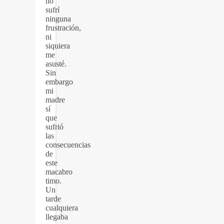
no
sufrí
ninguna
frustración,
ni
siquiera
me
asusté.
Sin
embargo
mi
madre
sí
que
sufrió
las
consecuencias
de
este
macabro
timo.
Un
tarde
cualquiera
llegaba