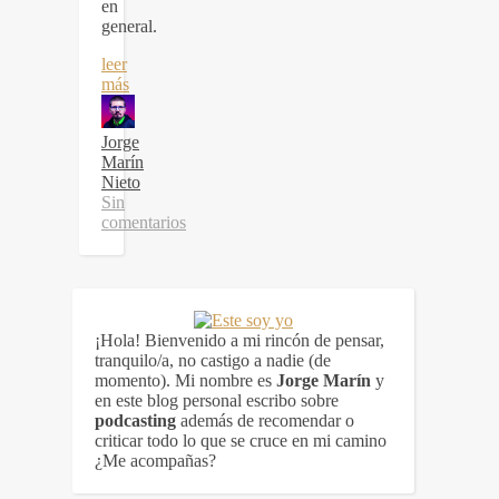
en
general.
leer
más
Jorge
Marín
Nieto
Sin
comentarios
¡Hola! Bienvenido a mi rincón de pensar,
tranquilo/a, no castigo a nadie (de
momento). Mi nombre es
Jorge Marín
y
en este blog personal escribo sobre
podcasting
además de recomendar o
criticar todo lo que se cruce en mi camino
¿Me acompañas?