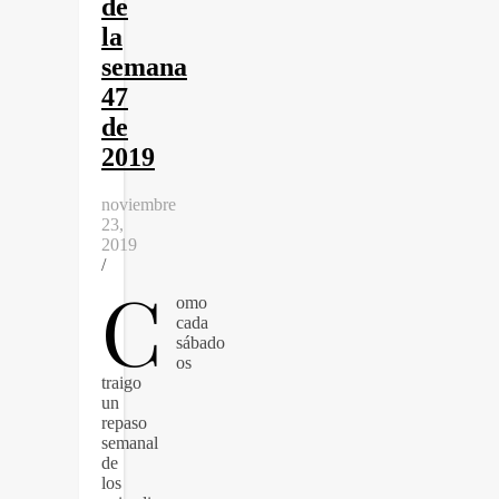
de
la
semana
47
de
2019
noviembre
23,
2019
/
C
omo
cada
sábado
os
traigo
un
repaso
semanal
de
los