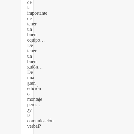
de
la
importante
de
tener
un
buen
equipo…
De
tener
un
buen
guión…
De
una
gran
edición
o
montaje
pero…
¿y
la
comunicación
verbal?