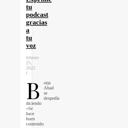
tu
podcast
gracias
a
tu
voz
febrero
25,
2022
/
B
orja
Abad
se
despedía
diciendo
«Se
hace
buen
contenido