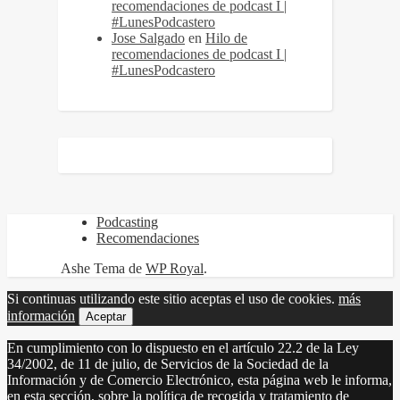
recomendaciones de podcast I |
#LunesPodcastero
Jose Salgado
en
Hilo de
recomendaciones de podcast I |
#LunesPodcastero
Podcasting
Recomendaciones
Ashe Tema de
WP Royal
.
Si continuas utilizando este sitio aceptas el uso de cookies.
más
información
Aceptar
En cumplimiento con lo dispuesto en el artículo 22.2 de la Ley
34/2002, de 11 de julio, de Servicios de la Sociedad de la
Información y de Comercio Electrónico, esta página web le informa,
en esta sección, sobre la política de recogida y tratamiento de