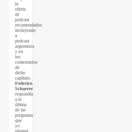
la
oferta
de
podcast
recomendados
incluyendo
a
podcast
argentinos
y en
los
comentarios
de
dicho
capítulo,
Federico
Schaerer
respondía
a la
última
de las
preguntas
que
yo
planteé