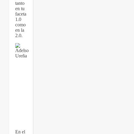
tanto
en tu
faceta
1.0
como
en la
2.0.
En el