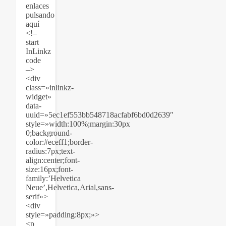
enlaces
pulsando
aquí
<!–
start
InLinkz
code
–>
<div
class=»inlinkz-
widget»
data-
uuid=»5ec1ef553bb548718acfabf6bd0d2639″
style=»width:100%;margin:30px
0;background-
color:#eceff1;border-
radius:7px;text-
align:center;font-
size:16px;font-
family:’Helvetica
Neue’,Helvetica,Arial,sans-
serif»>
<div
style=»padding:8px;»>
<p