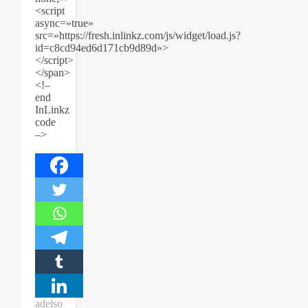
<script
async=»true»
src=»https://fresh.inlinkz.com/js/widget/load.js?
id=c8cd94ed6d171cb9d89d»>
</script>
</span>
<!–
end
InLinkz
code
–>
adelso