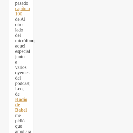
pasado
capítulo
100
de Al
otro
lado
del
micrófono,
aquel
especial
junto
a
varios
oyentes
del
podcast,
Leo,
de
Radio
de
Babel
me
pidió
que
ampliara