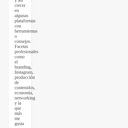
y así
crecer
en
algunas
plataformas
con
herramientas
o
consejos.
Facetas
profesionales
como
el
branding,
Instagram,
producción
de
contenidos,
economía,
networking
y la
que
más
me
gusta