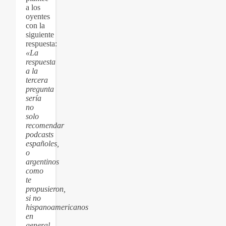
a los
oyentes
con la
siguiente
respuesta:
«La
respuesta
a la
tercera
pregunta
sería
no
solo
recomendar
podcasts
españoles,
o
argentinos
como
te
propusieron,
si no
hispanoamericanos
en
general.