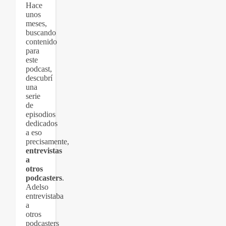
Hace
unos
meses,
buscando
contenido
para
este
podcast,
descubrí
una
serie
de
episodios
dedicados
a eso
precisamente,
entrevistas
a
otros
podcasters
.
Adelso
entrevistaba
a
otros
podcasters