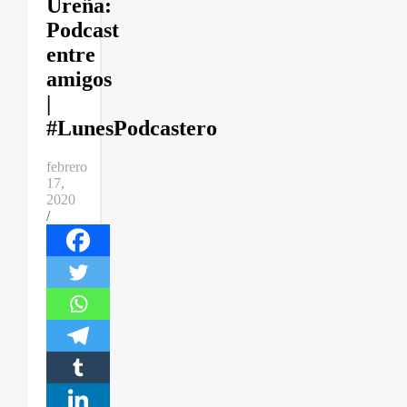
Ureña:
Podcast
entre
amigos
|
#LunesPodcastero
febrero
17,
2020
/