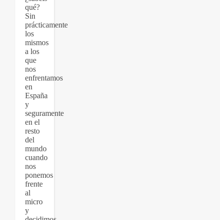
qué?
Sin
prácticamente
los
mismos
a los
que
nos
enfrentamos
en
España
y
seguramente
en el
resto
del
mundo
cuando
nos
ponemos
frente
al
micro
y
decidimos