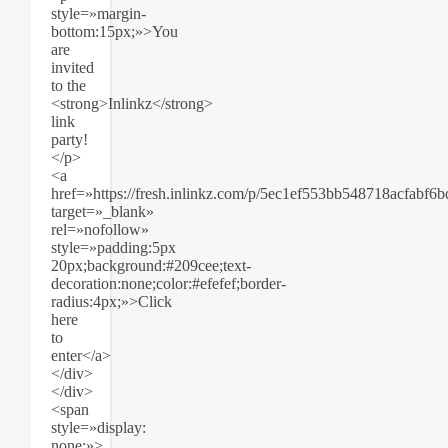
style=»margin-
bottom:15px;»>You
are
invited
to the
<strong>Inlinkz</strong>
link
party!
</p>
<a
href=»https://fresh.inlinkz.com/p/5ec1ef553bb548718acfabf6
target=»_blank»
rel=»nofollow»
style=»padding:5px
20px;background:#209cee;text-
decoration:none;color:#efefef;border-
radius:4px;»>Click
here
to
enter</a>
</div>
</div>
<span
style=»display:
none;»>