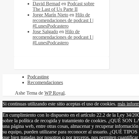
David Bernad
en
Podcast sobre
The Last of Us Parte II
Jorge Marín Nieto
en
Hilo de
recomendaciones de podcast I |
#LunesPodcastero
Jose Salgado
en
Hilo de
recomendaciones de podcast I |
#LunesPodcastero
Podcasting
Recomendaciones
Ashe Tema de
WP Royal
.
Si continuas utilizando este sitio aceptas el uso de cookies.
más infor
En cumplimiento con lo dispuesto en el artículo 22.2 de la Ley 34/200
sobre la política de recogida y tratamiento de cookies. ¿QUÉ SON 
una página web, entre otras cosas, almacenar y recuperar información
su equipo, pueden utilizarse para reconocer al usuario. ¿QUÉ TIP
que bien tratadas por nosotros o por terceros, nos permiten cuantificar 