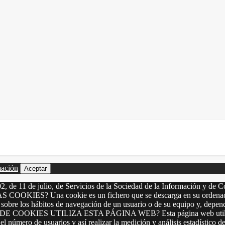
mación
Aceptar
2, de 11 de julio, de Servicios de la Sociedad de la Información y de C
LAS COOKIES? Una cookie es un fichero que se descarga en su ordenado
 sobre los hábitos de navegación de un usuario o de su equipo y, depen
OS DE COOKIES UTILIZA ESTA PÁGINA WEB? Esta página web utiliza los
el número de usuarios y así realizar la medición y análisis estadístico de