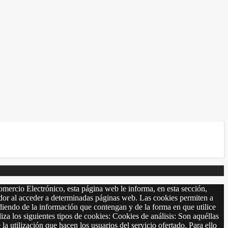
omercio Electrónico, esta página web le informa, en esta sección,
r al acceder a determinadas páginas web. Las cookies permiten a
diendo de la información que contengan y de la forma en que utilice
 siguientes tipos de cookies: Cookies de análisis: Son aquéllas
 la utilización que hacen los usuarios del servicio ofertado. Para ello