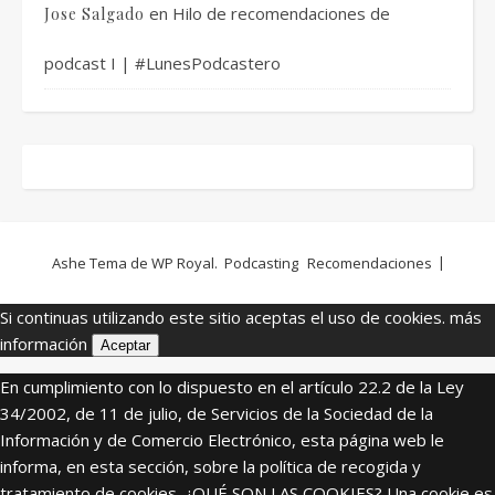
en
Hilo de recomendaciones de
Jose Salgado
podcast I | #LunesPodcastero
Ashe Tema de
WP Royal
.
Podcasting
Recomendaciones
Si continuas utilizando este sitio aceptas el uso de cookies.
más
información
Aceptar
En cumplimiento con lo dispuesto en el artículo 22.2 de la Ley
34/2002, de 11 de julio, de Servicios de la Sociedad de la
Información y de Comercio Electrónico, esta página web le
informa, en esta sección, sobre la política de recogida y
tratamiento de cookies. ¿QUÉ SON LAS COOKIES? Una cookie es