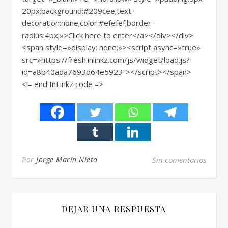
20px;background:#209cee;text-
decoration:none;color:#efefef;border-
radius:4px;»>Click here to enter</a></div></div>
<span style=»display: none;»><script async=»true»
src=»https://fresh.inlinkz.com/js/widget/load.js?
id=a8b40ada7693d64e5923″></script></span>
<!– end InLinkz code –>
Por
Jorge Marín Nieto
Sin comentarios
DEJAR UNA RESPUESTA