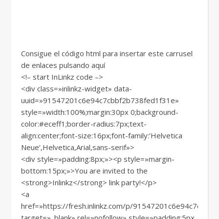
Consigue el código html para insertar este carrusel
de enlaces pulsando aquí
<!– start InLinkz code –>
<div class=»inlinkz-widget» data-
uuid=»91547201c6e94c7cbbf2b738fed1f31e»
style=»width:100%;margin:30px 0;background-
color:#eceff1;border-radius:7px;text-
align:center;font-size:16px;font-family:’Helvetica
Neue’,Helvetica,Arial,sans-serif»>
<div style=»padding:8px;»><p style=»margin-
bottom:15px;»>You are invited to the
<strong>Inlinkz</strong> link party!</p>
<a
href=»https://fresh.inlinkz.com/p/91547201c6e94c7cbbf
target=»_blank» rel=»nofollow» style=»padding:5px