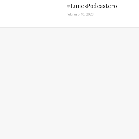
#LunesPodcastero
febrero 10, 2020