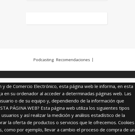
Podcasting
Recomendaciones
ón y de Comercio Electrónico, esta página web le informa, en esta
ga en su ordenador al acceder a determinadas páginas web. Las
usuario o de su equipo y, dependiendo de la información que
ESTA PÁGINA WEB? Esta página web utiliza los siguientes tipos
uarios y así realizar la medición y análisis estadístico de la
jorar la oferta de productos o servicios que le ofrecemos. Cookies
ones, como por ejemplo, llevar a cambio el proceso de compra de un