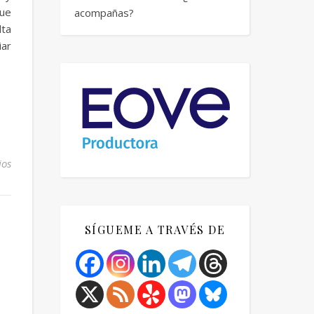
que
acompañas?
lta
iar
ios
SÍGUEME A TRAVÉS DE