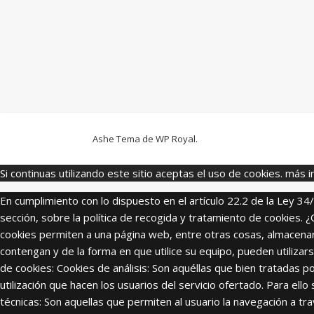
Ashe Tema de
WP Royal
.
Si continuas utilizando este sitio aceptas el uso de cookies.
más i
En cumplimiento con lo dispuesto en el artículo 22.2 de la Ley 34
sección, sobre la política de recogida y tratamiento de cookie
cookies permiten a una página web, entre otras cosas, almacenar
contengan y de la forma en que utilice su equipo, pueden utili
de cookies: Cookies de análisis: Son aquéllas que bien tratadas po
utilización que hacen los usuarios del servicio ofertado. Para el
técnicas: Son aquellas que permiten al usuario la navegación a tr