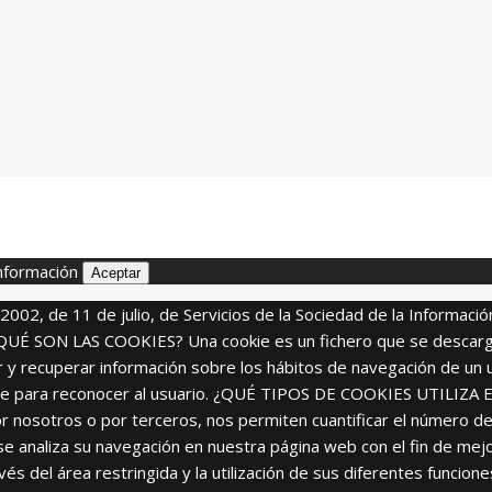
nformación
Aceptar
/2002, de 11 de julio, de Servicios de la Sociedad de la Informaci
s. ¿QUÉ SON LAS COOKIES? Una cookie es un fichero que se descar
 y recuperar información sobre los hábitos de navegación de un 
zarse para reconocer al usuario. ¿QUÉ TIPOS DE COOKIES UTILIZA 
r nosotros o por terceros, nos permiten cuantificar el número de us
lo se analiza su navegación en nuestra página web con el fin de me
avés del área restringida y la utilización de sus diferentes funci