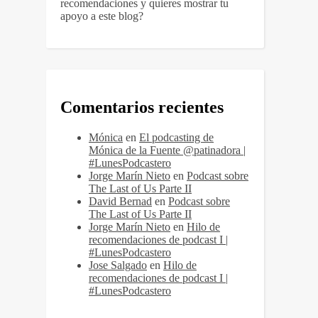
recomendaciones y quieres mostrar tu
apoyo a este blog?
Comentarios recientes
Mónica
en
El podcasting de
Mónica de la Fuente @patinadora |
#LunesPodcastero
Jorge Marín Nieto
en
Podcast sobre
The Last of Us Parte II
David Bernad
en
Podcast sobre
The Last of Us Parte II
Jorge Marín Nieto
en
Hilo de
recomendaciones de podcast I |
#LunesPodcastero
Jose Salgado
en
Hilo de
recomendaciones de podcast I |
#LunesPodcastero