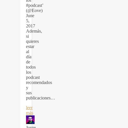
los
#podcast’
(@Eove)
June
5,
2017
Además,
si
quieres
estar
al
día
de
todos
los
podcast
recomendados
y
sus
publicaciones…
leer
más
Jorge