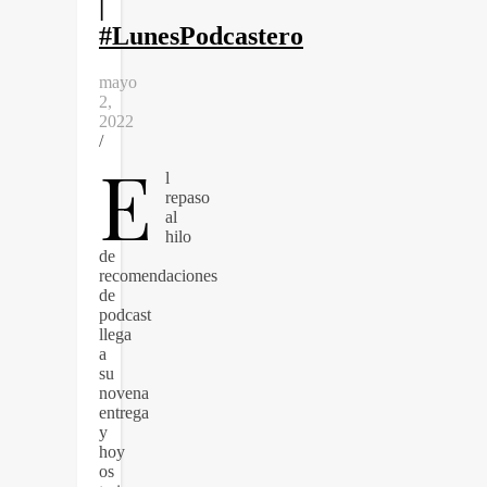
|
#LunesPodcastero
mayo
2,
2022
/
E
l
repaso
al
hilo
de
recomendaciones
de
podcast
llega
a
su
novena
entrega
y
hoy
os