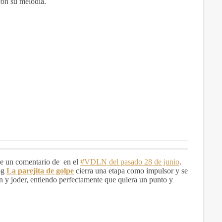
con su melodía.
 de un comentario de en el
#VDLN del pasado 28 de junio
.
og
La parejita de golpe
cierra una etapa como impulsor y se
ón y joder, entiendo perfectamente que quiera un punto y