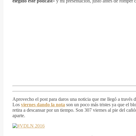
elegido este podcast
» y mi presentación, justo antes de romper 
Aprovecho el post para daros una noticia que me llegó a través
Los
viernes dando la nota
son un poco más tristes ya que el bl
retira a descansar por un tiempo. Son 307 viernes al pie del cañ
aparte.