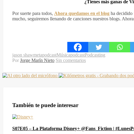
¿Tienes más ganas de Vi
Por suerte para todos,
Ahora quedamos en el blog
ha decidido r
mucho, seguiremos llenando de canciones nuestros blogs. Ahora t
jason shaw
metapodcast
Música
podcast
Podcasting
Por
Jorge Marín Nieto
Sin comentarios
También te puede interesar
S07E05 – La Plataforma Disney+ @Fans_Fiction | #LunesP