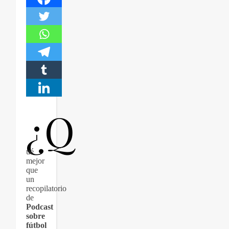
¿Q
ué
mejor
que
un
recopilatorio
de
Podcast
sobre
fútbol