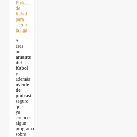
Si
eres
un
amante
del
fútbol
y
además
oyente
de
podcast
seguro
que
ya
conoces
algún
programa
sobre