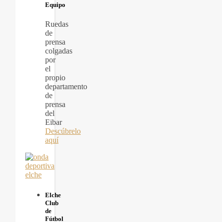
Equipo
Ruedas
de
prensa
colgadas
por
el
propio
departamento
de
prensa
del
Eibar
Descúbrelo
aquí
Elche
Club
de
Fútbol