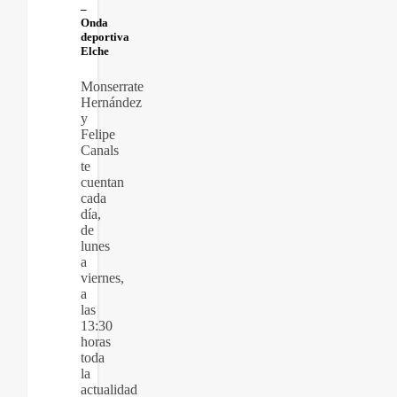
–
Onda
deportiva
Elche
Monserrate
Hernández
y
Felipe
Canals
te
cuentan
cada
día,
de
lunes
a
viernes,
a
las
13:30
horas
toda
la
actualidad