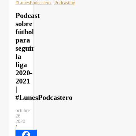
#LunesPodcastero
,
Podcasting
Podcast
sobre
fútbol
para
seguir
la
liga
2020-
2021
|
#LunesPodcastero
octubre
26,
2020
/