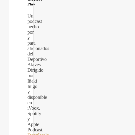
Play
Un
podcast
hecho
por
y
para
aficionados
del
Deportivo
Alavés.
Dirigido
por
Iñaki
Iñigo
y
disponible
en
iVoox,
Spotify
y
Apple
Podcast.