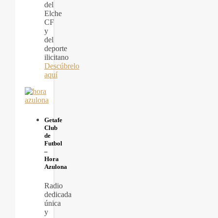
del
Elche
CF
y
del
deporte
ilicitano
Descúbrelo
aquí
Getafe
Club
de
Futbol
–
Hora
Azulona
Radio
dedicada
única
y