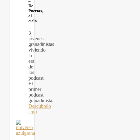
–
De
Puertas,
al
cielo
3
jóvenes
granadinistas
viviendo
la
era
de
los
podcast.
El
primer
podcast
granadinista.
Descúbrelo
aquí