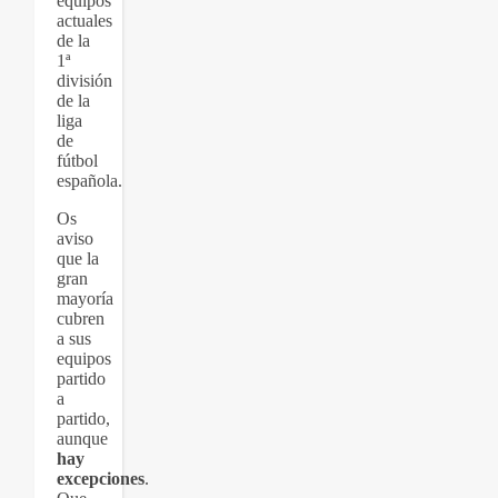
equipos
actuales
de la
1ª
división
de la
liga
de
fútbol
española.
Os
aviso
que la
gran
mayoría
cubren
a sus
equipos
partido
a
partido,
aunque
hay
excepciones
.