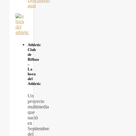
Descúbrelo
aquí
Athletic
Club
de
Bilbao
–
La
hora
del
Athletic
Un
proyecto
multimedia
que
nació
en
Septiembre
del