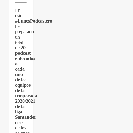
En
este
#
LunesPodcastero
he
preparado
un
total
de
20
podcast
enfocados
a
cada
uno
de los
equipos
de la
temporada
2020/2021
de la
liga
Santander
,
o sea
de los