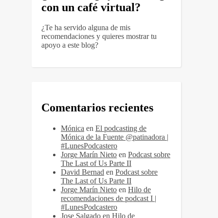
con un café virtual?
¿Te ha servido alguna de mis
recomendaciones y quieres mostrar tu
apoyo a este blog?
Comentarios recientes
Mónica
en
El podcasting de
Mónica de la Fuente @patinadora |
#LunesPodcastero
Jorge Marín Nieto
en
Podcast sobre
The Last of Us Parte II
David Bernad
en
Podcast sobre
The Last of Us Parte II
Jorge Marín Nieto
en
Hilo de
recomendaciones de podcast I |
#LunesPodcastero
Jose Salgado
en
Hilo de