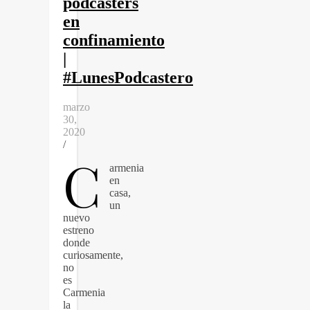
podcasters
en
confinamiento
|
#LunesPodcastero
marzo
30,
2020
/
C
armenia
en
casa,
un
nuevo
estreno
donde
curiosamente,
no
es
Carmenia
la