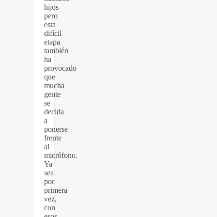
hijos
pero
esta
difícil
etapa
también
ha
provocado
que
mucha
gente
se
decida
a
ponerse
frente
al
micrófono.
Ya
sea
por
primera
vez,
con
esos