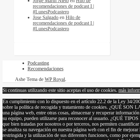
Jorge Marín Nieto
en
Hilo de
recomendaciones de podcast I |
#LunesPodcastero
Jose Salgado
en
Hilo de
recomendaciones de podcast I |
#LunesPodcastero
Podcasting
Recomendaciones
Ashe Tema de
WP Royal
.
Si continuas utilizando este sitio aceptas el uso de cookies.
más infor
En cumplimiento con lo dispuesto en el artículo 22.2 de la Ley 34/200
sobre la política de recogida y tratamiento de cookies. ¿QUÉ SON 
una página web, entre otras cosas, almacenar y recuperar información
su equipo, pueden utilizarse para reconocer al usuario. ¿QUÉ TIP
que bien tratadas por nosotros o por terceros, nos permiten cuantificar 
se analiza su navegación en nuestra página web con el fin de mejorar l
restringida y la utilización de sus diferentes funciones, como por eje