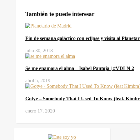
También te puede interesar
Fin de semana galáctico con eclipse y visita al Planeta
julio 30, 2018
Se me enamora el alma – Isabel Pantoja | #VDLN 2
abril 5, 2019
Gotye – Somebody That I Used To Know (feat. Kimb
enero 17, 2020