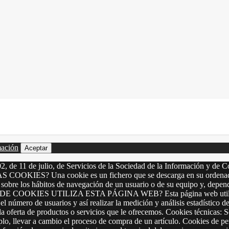
mación
Aceptar
2, de 11 de julio, de Servicios de la Sociedad de la Información y de C
LAS COOKIES? Una cookie es un fichero que se descarga en su ordenado
 sobre los hábitos de navegación de un usuario o de su equipo y, depen
OS DE COOKIES UTILIZA ESTA PÁGINA WEB? Esta página web utiliza los
el número de usuarios y así realizar la medición y análisis estadístico de
a oferta de productos o servicios que le ofrecemos. Cookies técnicas: S
mplo, llevar a cambio el proceso de compra de un artículo. Cookies de p