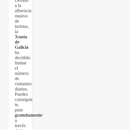
Debido
a la
afluencia
masiva
de
turistas,
la
Xunta
de
Galicia
ha
decidido
limitar
el
número
de
visitantes
diarios.
Puedes
conseguir
tu
pase
gratuitamente
a
través