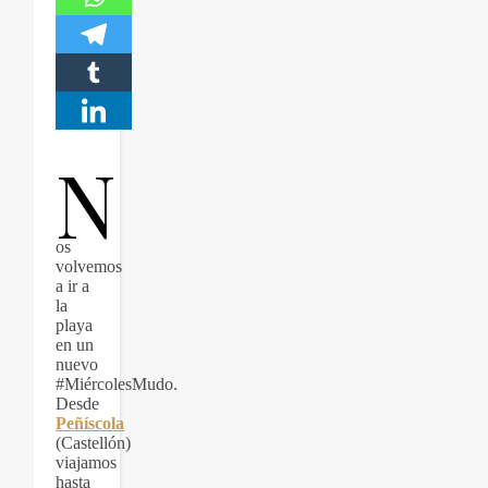
N
os
volvemos
a ir a
la
playa
en un
nuevo
#MiércolesMudo.
Desde
Peñíscola
(Castellón)
viajamos
hasta