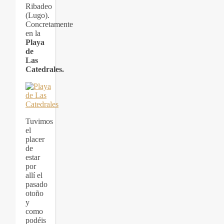
Ribadeo
(Lugo).
Concretamente
en la
Playa
de
Las
Catedrales.
Tuvimos
el
placer
de
estar
por
allí el
pasado
otoño
y
como
podéis