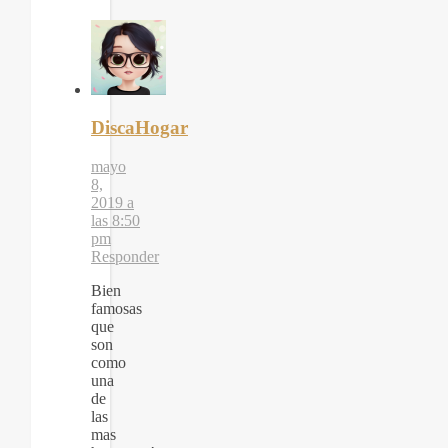
DiscaHogar
mayo
8,
2019 a
las 8:50
pm
Responder
Bien
famosas
que
son
como
una
de
las
mas