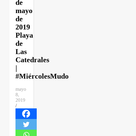
de
mayo
de
2019
Playa
de
Las
Catedrales
|
#MiércolesMudo
mayo
8,
2019
/