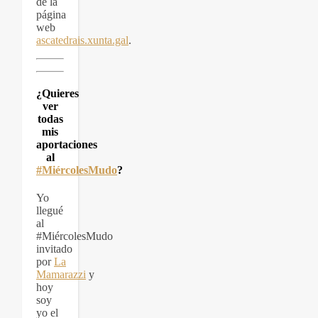
de la
página
web
ascatedrais.xunta.gal
.
¿Quieres
ver
todas
mis
aportaciones
al
#MiércolesMudo
?
Yo
llegué
al
#MiércolesMudo
invitado
por
La
Mamarazzi
y
hoy
soy
yo el