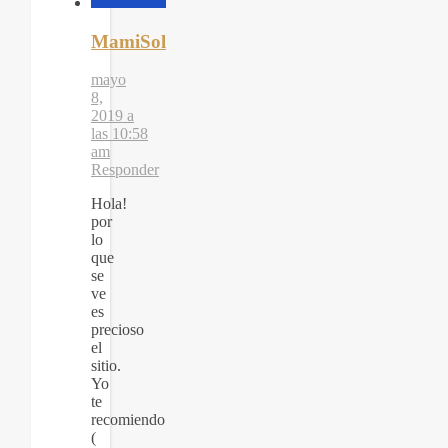
MamiSol
mayo
8,
2019 a
las 10:58
am
Responder
Hola!
por
lo
que
se
ve
es
precioso
el
sitio.
Yo
te
recomiendo
(