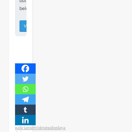
galicia
miércolesmudo
playa