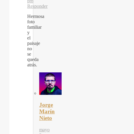
pm
Responder
Hermosa
foto
familiar
y
el
paisaje
no
se
queda
atrás.
Jorge
Marín
Nieto
mayo