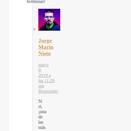
hermosas!
Jorge
Marín
Nieto
mayo
9,
2019 a
las 11:26
pm
Responder
Si
si,
¡una
de
las
más