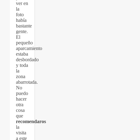
ver en
la
foto
había
bastante
gente.
El
pequeño
aparcamiento
estaba
desbordado
y toda
la
zona
abarrotada.
No
puedo
hacer
otra
cosa
que
recomendaros
la
visita
a este