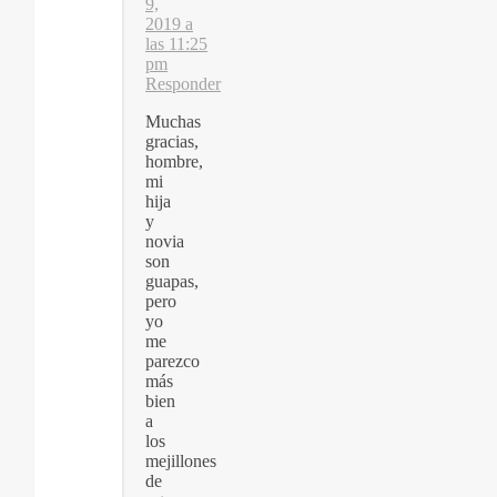
9,
2019 a
las 11:25
pm
Responder
Muchas
gracias,
hombre,
mi
hija
y
novia
son
guapas,
pero
yo
me
parezco
más
bien
a
los
mejillones
de