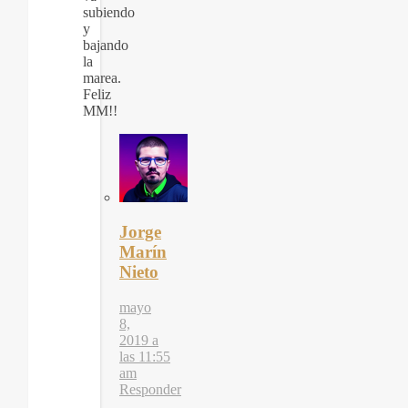
subiendo
y
bajando
la
marea.
Feliz
MM!!
Jorge
Marín
Nieto
mayo
8,
2019 a
las 11:55
am
Responder