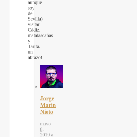
aunque
soy
de
Sevilla)
visitar
Cádiz,
matalascañas
y
Tarifa.
un
abrazo!
Jorge
Marín
Nieto
mayo
8,
2019 a