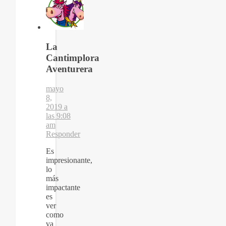
La
Cantimplora
Aventurera
mayo
8,
2019 a
las 9:08
am
Responder
Es
impresionante,
lo
más
impactante
es
ver
como
va