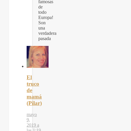
famosas
de
todo
Europa!
Son
una
verdadera
pasada
El
truco
de
mamá
(Pilar)
mayo
9,
2019 a
las 1:19