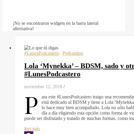
¡No se encontraron widgets en la barra lateral
alternativa!
#LunesPodcastero
,
Podcasting
Lola ‘Mynekka’ – BDSM, sado y ot
#LunesPodcastero
noviembre 12, 2018
/
P
ara este #LunesPodcastero traigo una recomendac
está dedicado al BDSM y tiene a Lola ‘Mynekka‘ 
lo hace muy bien acompañado. Lola no sólo habla 
día a día eligiendo esta opción como forma de vi
puede ser disfrutado y tratado de muchas formas, como tod
leer más