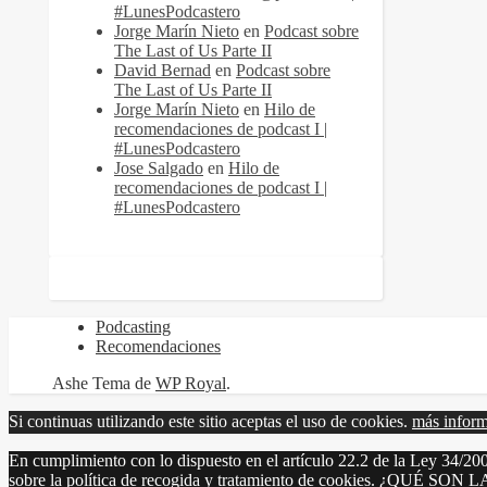
#LunesPodcastero
Jorge Marín Nieto
en
Podcast sobre
The Last of Us Parte II
David Bernad
en
Podcast sobre
The Last of Us Parte II
Jorge Marín Nieto
en
Hilo de
recomendaciones de podcast I |
#LunesPodcastero
Jose Salgado
en
Hilo de
recomendaciones de podcast I |
#LunesPodcastero
Podcasting
Recomendaciones
Ashe Tema de
WP Royal
.
Si continuas utilizando este sitio aceptas el uso de cookies.
más infor
En cumplimiento con lo dispuesto en el artículo 22.2 de la Ley 34/200
sobre la política de recogida y tratamiento de cookies. ¿QUÉ SON 