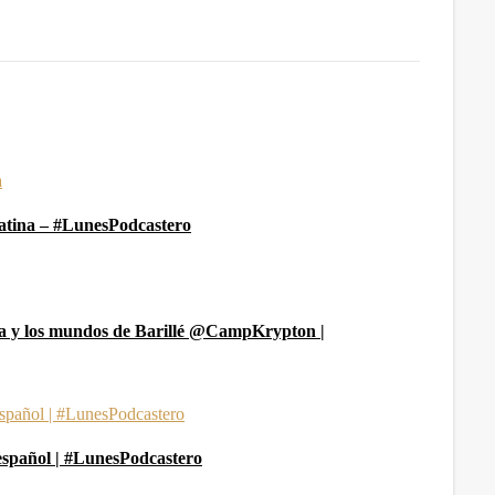
Latina – #LunesPodcastero
da y los mundos de Barillé @CampKrypton |
n español | #LunesPodcastero