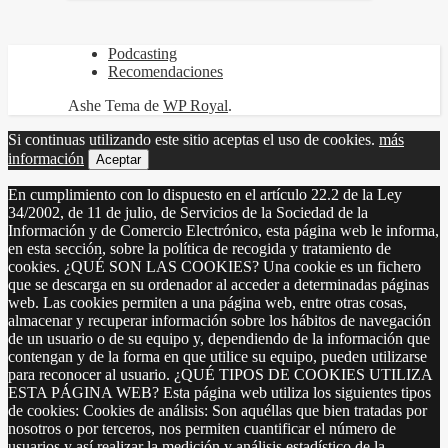
Podcasting
Recomendaciones
Ashe Tema de
WP Royal
.
Si continuas utilizando este sitio aceptas el uso de cookies.
más
información
Aceptar
En cumplimiento con lo dispuesto en el artículo 22.2 de la Ley
34/2002, de 11 de julio, de Servicios de la Sociedad de la
Información y de Comercio Electrónico, esta página web le informa,
en esta sección, sobre la política de recogida y tratamiento de
cookies. ¿QUÉ SON LAS COOKIES? Una cookie es un fichero
que se descarga en su ordenador al acceder a determinadas páginas
web. Las cookies permiten a una página web, entre otras cosas,
almacenar y recuperar información sobre los hábitos de navegación
de un usuario o de su equipo y, dependiendo de la información que
contengan y de la forma en que utilice su equipo, pueden utilizarse
para reconocer al usuario. ¿QUÉ TIPOS DE COOKIES UTILIZA
ESTA PÁGINA WEB? Esta página web utiliza los siguientes tipos
de cookies: Cookies de análisis: Son aquéllas que bien tratadas por
nosotros o por terceros, nos permiten cuantificar el número de
usuarios y así realizar la medición y análisis estadístico de la