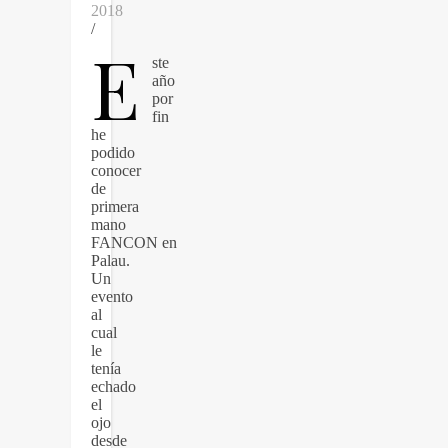
2018
/
E
ste
año
por
fin
he
podido
conocer
de
primera
mano
FANCON en
Palau.
Un
evento
al
cual
le
tenía
echado
el
ojo
desde