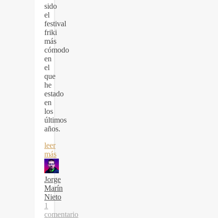
sido
el
festival
friki
más
cómodo
en
el
que
he
estado
en
los
últimos
años.
leer
más
Jorge
Marín
Nieto
1
comentario