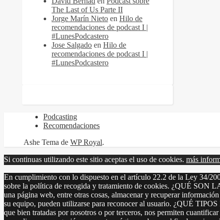
David Bernad
en
Podcast sobre
The Last of Us Parte II
Jorge Marín Nieto
en
Hilo de
recomendaciones de podcast I |
#LunesPodcastero
Jose Salgado
en
Hilo de
recomendaciones de podcast I |
#LunesPodcastero
Podcasting
Recomendaciones
Ashe Tema de
WP Royal
.
Si continuas utilizando este sitio aceptas el uso de cookies.
más infor
En cumplimiento con lo dispuesto en el artículo 22.2 de la Ley 34/200
sobre la política de recogida y tratamiento de cookies. ¿QUÉ SON 
una página web, entre otras cosas, almacenar y recuperar información
su equipo, pueden utilizarse para reconocer al usuario. ¿QUÉ TIP
que bien tratadas por nosotros o por terceros, nos permiten cuantificar 