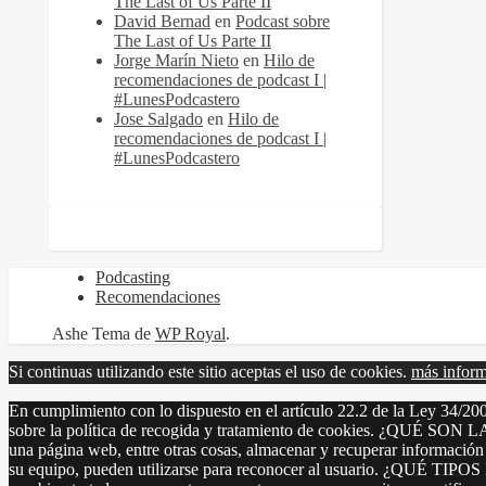
The Last of Us Parte II
David Bernad
en
Podcast sobre
The Last of Us Parte II
Jorge Marín Nieto
en
Hilo de
recomendaciones de podcast I |
#LunesPodcastero
Jose Salgado
en
Hilo de
recomendaciones de podcast I |
#LunesPodcastero
Podcasting
Recomendaciones
Ashe Tema de
WP Royal
.
Si continuas utilizando este sitio aceptas el uso de cookies.
más infor
En cumplimiento con lo dispuesto en el artículo 22.2 de la Ley 34/200
sobre la política de recogida y tratamiento de cookies. ¿QUÉ SON 
una página web, entre otras cosas, almacenar y recuperar información
su equipo, pueden utilizarse para reconocer al usuario. ¿QUÉ TIP