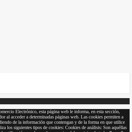
omercio Electrónico, esta página web le informa, en esta sección,
r al acceder a determinadas páginas web. Las cookies permiten a
diendo de la información que contengan y de la forma en que utilice
 siguientes tipos de cookies: Cookies de análisis: Son aquéllas