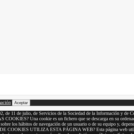
mación
Aceptar
2, de 11 de julio, de Servicios de la Sociedad de la Información y de C
LAS COOKIES? Una cookie es un fichero que se descarga en su ordenado
 sobre los hábitos de navegación de un usuario o de su equipo y, depen
OS DE COOKIES UTILIZA ESTA PÁGINA WEB? Esta página web utiliza los