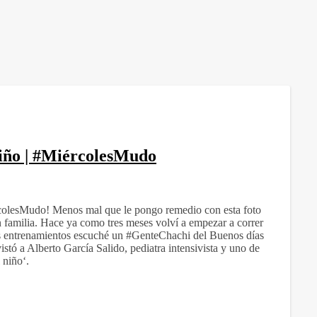
niño | #MiércolesMudo
colesMudo! Menos mal que le pongo remedio con esta foto
n familia. Hace ya como tres meses volví a empezar a correr
os entrenamientos escuché un #GenteChachi del Buenos días
tó a Alberto García Salido, pediatra intensivista y uno de
 niño‘.