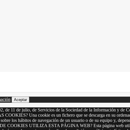
mación
Aceptar
2, de 11 de julio, de Servicios de la Sociedad de la Información y de C
LAS COOKIES? Una cookie es un fichero que se descarga en su ordenado
 sobre los hábitos de navegación de un usuario o de su equipo y, depen
OS DE COOKIES UTILIZA ESTA PÁGINA WEB? Esta página web utiliza los