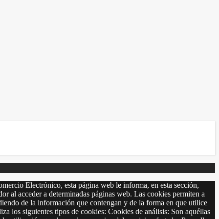
omercio Electrónico, esta página web le informa, en esta sección,
r al acceder a determinadas páginas web. Las cookies permiten a
diendo de la información que contengan y de la forma en que utilice
 siguientes tipos de cookies: Cookies de análisis: Son aquéllas