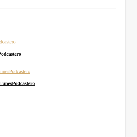
Podcastero
 #LunesPodcastero