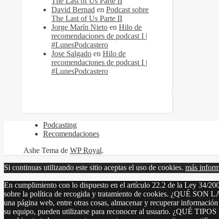
The Last of Us Parte II
David Bernad
en
Podcast sobre
The Last of Us Parte II
Jorge Marín Nieto
en
Hilo de
recomendaciones de podcast I |
#LunesPodcastero
Jose Salgado
en
Hilo de
recomendaciones de podcast I |
#LunesPodcastero
Podcasting
Recomendaciones
Ashe Tema de
WP Royal
.
Si continuas utilizando este sitio aceptas el uso de cookies.
más infor
En cumplimiento con lo dispuesto en el artículo 22.2 de la Ley 34/200
sobre la política de recogida y tratamiento de cookies. ¿QUÉ SON 
una página web, entre otras cosas, almacenar y recuperar información
su equipo, pueden utilizarse para reconocer al usuario. ¿QUÉ TIP