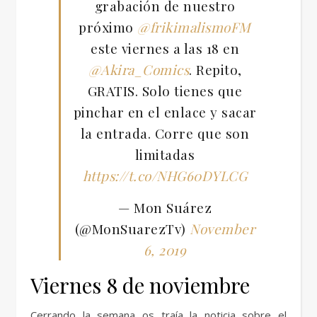
grabación de nuestro
próximo
@frikimalismoFM
este viernes a las 18 en
@Akira_Comics
. Repito,
GRATIS. Solo tienes que
pinchar en el enlace y sacar
la entrada. Corre que son
limitadas
https://t.co/NHG60DYLCG
— Mon Suárez
(@MonSuarezTv)
November
6, 2019
Viernes 8 de noviembre
Cerrando la semana os traía la noticia sobre el