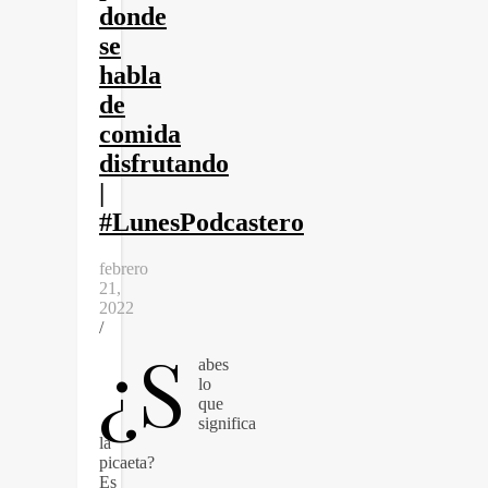
donde
se
habla
de
comida
disfrutando
|
#LunesPodcastero
febrero
21,
2022
/
¿S
abes
lo
que
significa
la
picaeta?
Es