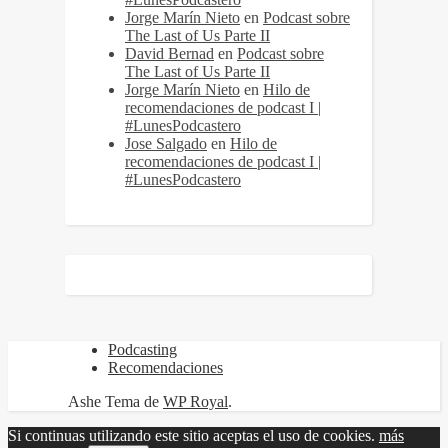
Jorge Marín Nieto
en
Podcast sobre
The Last of Us Parte II
David Bernad
en
Podcast sobre
The Last of Us Parte II
Jorge Marín Nieto
en
Hilo de
recomendaciones de podcast I |
#LunesPodcastero
Jose Salgado
en
Hilo de
recomendaciones de podcast I |
#LunesPodcastero
Podcasting
Recomendaciones
Ashe Tema de
WP Royal
.
Si continuas utilizando este sitio aceptas el uso de cookies.
más