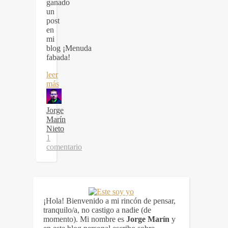
ganado
un
post
en
mi
blog ¡Menuda
fabada!
leer
más
Jorge
Marín
Nieto
1
comentario
¡Hola! Bienvenido a mi rincón de pensar,
tranquilo/a, no castigo a nadie (de
momento). Mi nombre es
Jorge Marín
y