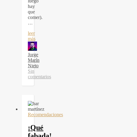
luego
hay
que
comer).
…
leer
más
Jorge
Marín
Nieto
Sin
comentarios
Recomendaciones
¡Qué
fabada!