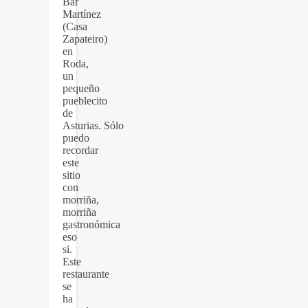
Bar
Martínez
(Casa
Zapateiro)
en
Roda,
un
pequeño
pueblecito
de
Asturias. Sólo
puedo
recordar
este
sitio
con
morriña,
morriña
gastronómica
eso
si.
Este
restaurante
se
ha