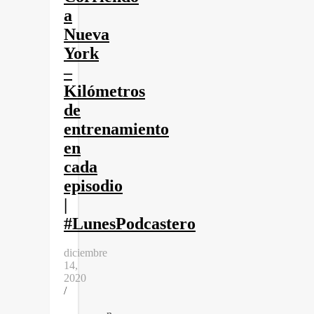
a
Nueva
York
–
Kilómetros
de
entrenamiento
en
cada
episodio
|
#LunesPodcastero
diciembre
14,
2020
/