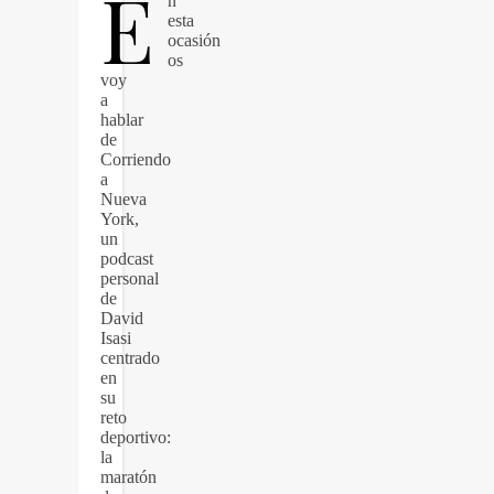
E
n
esta
ocasión
os
voy
a
hablar
de
Corriendo
a
Nueva
York,
un
podcast
personal
de
David
Isasi
centrado
en
su
reto
deportivo:
la
maratón