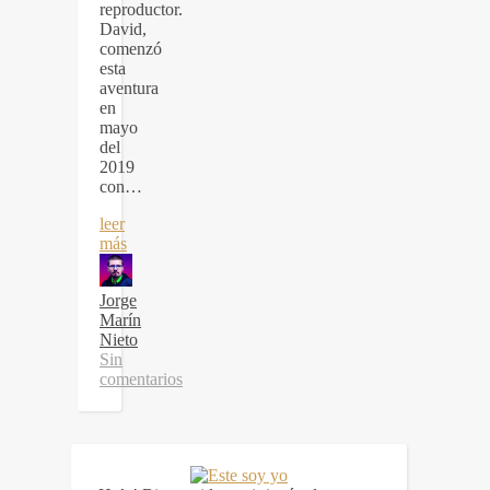
reproductor.
David,
comenzó
esta
aventura
en
mayo
del
2019
con…
leer
más
Jorge
Marín
Nieto
Sin
comentarios