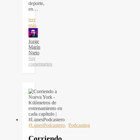
deporte,
en…
leer
más
Jorge
Marín
Nieto
Sin
comentarios
#LunesPodcastero
,
Podcasting
Corriendo