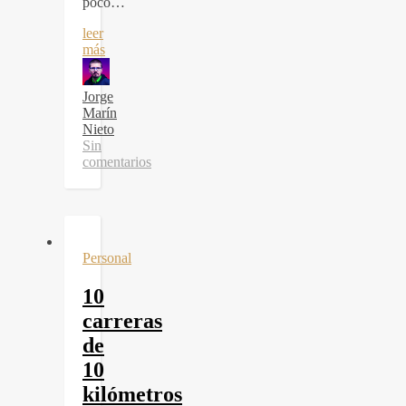
poco…
leer
más
Jorge
Marín
Nieto
Sin
comentarios
Personal
10
carreras
de
10
kilómetros