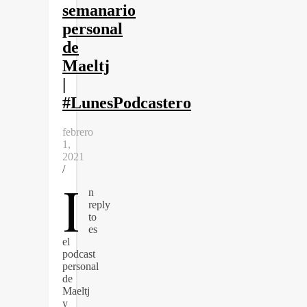
semanario
personal
de
Maeltj
|
#LunesPodcastero
febrero
1,
2021
/
I
n
reply
to
es
el
podcast
personal
de
Maeltj
y