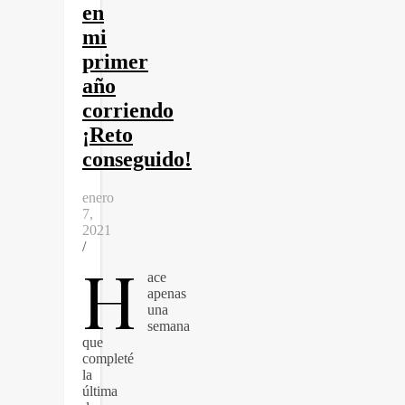
en
mi
primer
año
corriendo
¡Reto
conseguido!
enero
7,
2021
/
H
ace
apenas
una
semana
que
completé
la
última