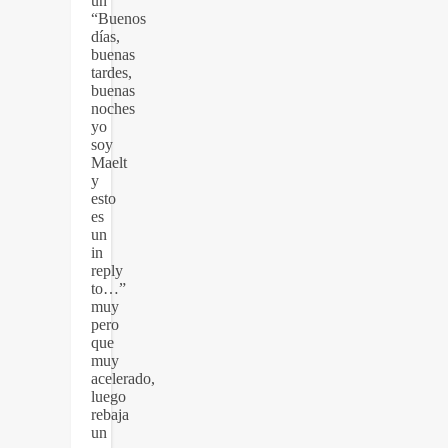
un
“Buenos
días,
buenas
tardes,
buenas
noches
yo
soy
Maelt
y
esto
es
un
in
reply
to…”
muy
pero
que
muy
acelerado,
luego
rebaja
un