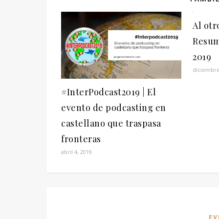
Al otr
Resum
2019
diciembre
#InterPodcast2019 | El
evento de podcasting en
castellano que traspasa
fronteras
abril 4, 2019
EV