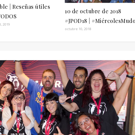
ble | Reseñas útiles
10 de octubre de 2018
 TODOS
#JPOD18 | #MiércolesMud
3, 2019
octubre 10, 2018