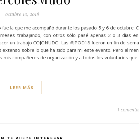
octubre 10, 2018
to fue la que me acompañó durante los pasado 5 y 6 de octubre. 
meses trabajando, con otros sólo pasé apenas 2 o 3 días en
e hacer un trabajo COJONUDO. Las #JPOD18 fueron un fin de sem
ás extenso sobre lo que ha sido para mi este evento. Pero al me
 mis compañeros de organización y a todos los voluntarios que
LEER MÁS
1 comenta
N TE PUEDE INTERESAR