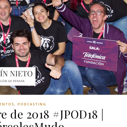
,
ENTOS
PODCASTING
re de 2018 #JPOD18 |
ércolesMudo