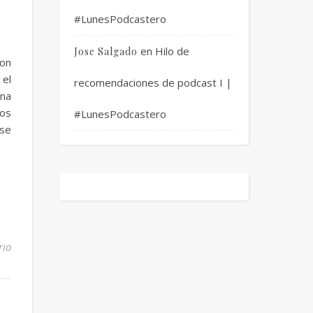
#LunesPodcastero
en
Hilo de
Jose Salgado
Con
 el
recomendaciones de podcast I |
ana
nos
#LunesPodcastero
 se
rio