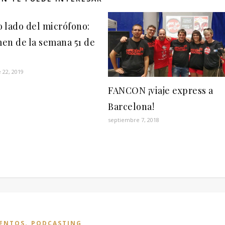
o lado del micrófono:
en de la semana 51 de
 22, 2019
FANCON ¡viaje express a
Barcelona!
septiembre 7, 2018
,
ENTOS
PODCASTING