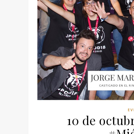
EV
10 de octub
#Mi