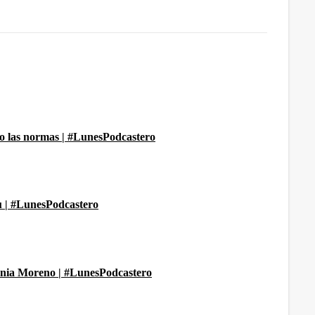
do las normas | #LunesPodcastero
u | #LunesPodcastero
nia Moreno | #LunesPodcastero