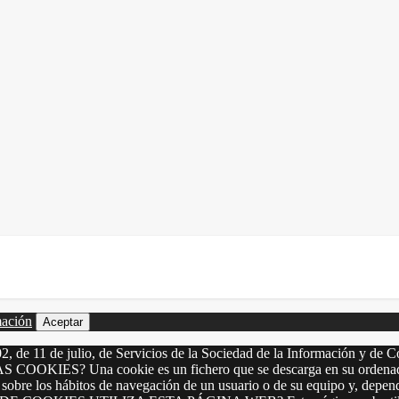
mación
Aceptar
2, de 11 de julio, de Servicios de la Sociedad de la Información y de C
LAS COOKIES? Una cookie es un fichero que se descarga en su ordenado
 sobre los hábitos de navegación de un usuario o de su equipo y, depen