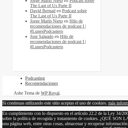
Jorge Marín Nieto
en
Podcast sobre
The Last of Us Parte II
David Bernad
en
Podcast sobre
The Last of Us Parte II
Jorge Marín Nieto
en
Hilo de
recomendaciones de podcast I |
#LunesPodcastero
Jose Salgado
en
Hilo de
recomendaciones de podcast I |
#LunesPodcastero
Podcasting
Recomendaciones
Ashe Tema de
WP Royal
.
Si continuas utilizando este sitio aceptas el uso de cookies.
más infor
En cumplimiento con lo dispuesto en el artículo 22.2 de la Ley 34/200
sobre la política de recogida y tratamiento de cookies. ¿QUÉ SON 
una página web, entre otras cosas, almacenar y recuperar información