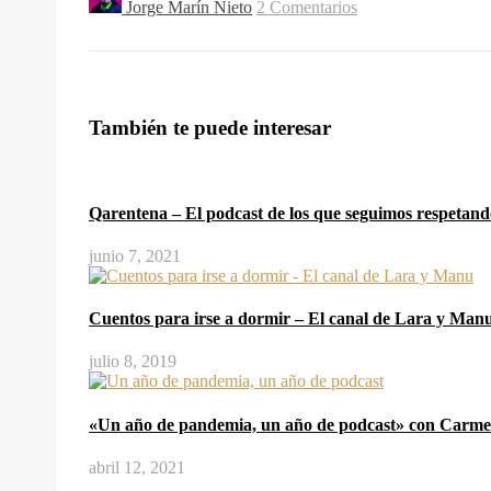
Jorge Marín Nieto
2 Comentarios
También te puede interesar
Qarentena – El podcast de los que seguimos respetan
junio 7, 2021
Cuentos para irse a dormir – El canal de Lara y Man
julio 8, 2019
«Un año de pandemia, un año de podcast» con Carme
abril 12, 2021