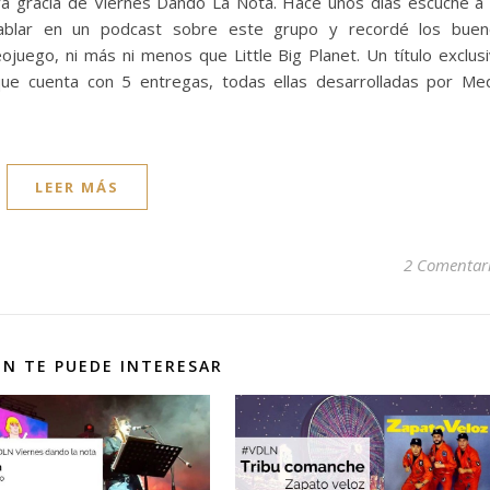
ya gracia de Viernes Dando La Nota. Hace unos días escuché a
hablar en un podcast sobre este grupo y recordé los buen
uego, ni más ni menos que Little Big Planet. Un título exclus
que cuenta con 5 entregas, todas ellas desarrolladas por Me
LEER MÁS
2 Comentar
N TE PUEDE INTERESAR