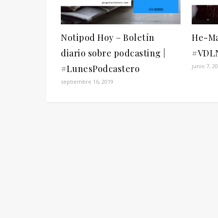
Notipod Hoy – Boletín
He-Ma
diario sobre podcasting |
#VDLN
junio 7, 2
#LunesPodcastero
septiembre 16, 2019