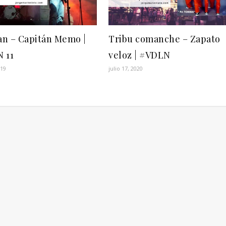
n – Capitán Memo |
Tribu comanche – Zapato
 11
veloz | #VDLN
019
julio 17, 2020