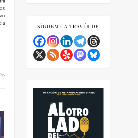
 mi
os
ivo
dia
SÍGUEME A TRAVÉS DE
ios