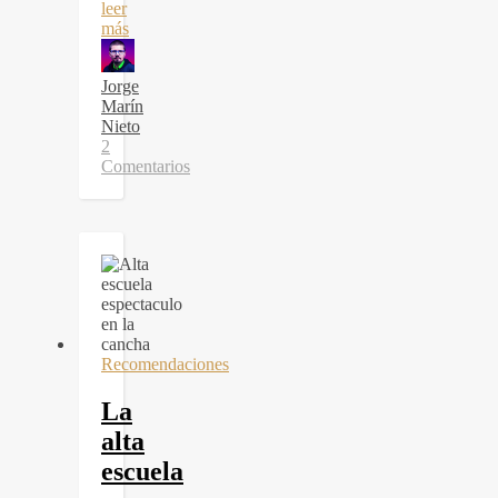
leer
más
Jorge
Marín
Nieto
2
Comentarios
Recomendaciones
La
alta
escuela