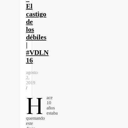
El
castigo
de
los
débiles
|
#VDLN
16
agosto
2,
2019
/
H
ace
10
años
estaba
quemando
este