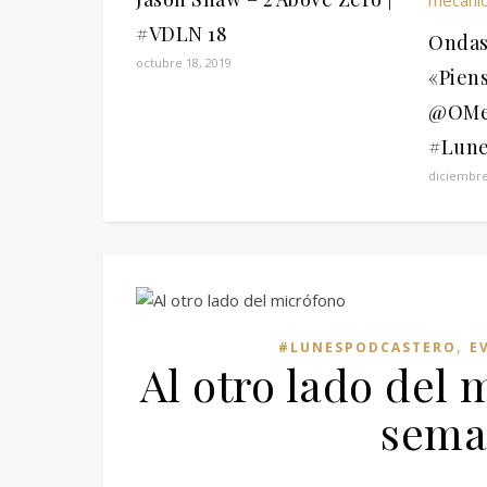
#VDLN 18
Ondas
octubre 18, 2019
«Piens
@OMec
#Lune
diciembre
,
#LUNESPODCASTERO
E
Al otro lado del
sema