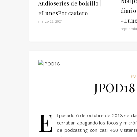
Notip
Audioseries de bolsillo |
diario
#LunesPodcastero
#Lune
marzo 22, 2021
septiembr
EV
JPOD18 –
E
l pasado 6 de octubre de 2018 se cla
cerraban apagando los focos y micróf
de podcasting con casi 450 visita