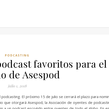
PODCASTING
odcast favoritos para el
o de Asespod
julio 1, 2018
l podcasting. El próximo 15 de julio se cerrará el plazo para nomi
mio que otorgará Asespod, la Asociación de oyentes de podcasti
n a un podcast escogido entre oyentes de todo el globo. En e