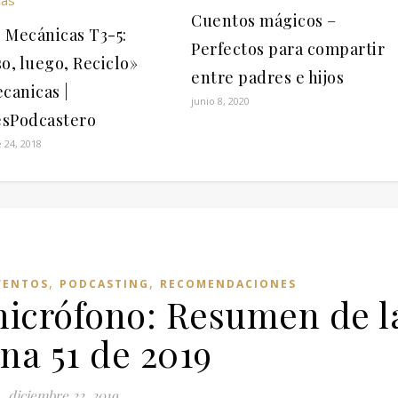
Cuentos mágicos –
 Mecánicas T3-5:
Perfectos para compartir
o, luego, Reciclo»
entre padres e hijos
anicas |
junio 8, 2020
sPodcastero
 24, 2018
,
,
VENTOS
PODCASTING
RECOMENDACIONES
 micrófono: Resumen de l
na 51 de 2019
diciembre 22, 2019