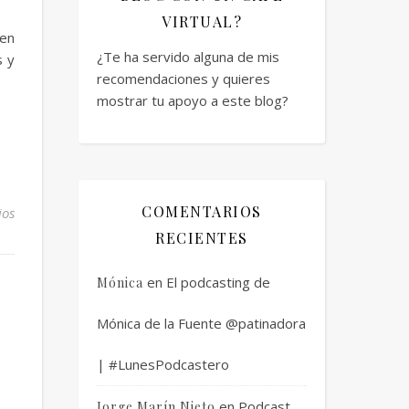
VIRTUAL?
 en
¿Te ha servido alguna de mis
s y
recomendaciones y quieres
mostrar tu apoyo a este blog?
COMENTARIOS
ios
RECIENTES
en
El podcasting de
Mónica
Mónica de la Fuente @patinadora
| #LunesPodcastero
en
Podcast
Jorge Marín Nieto