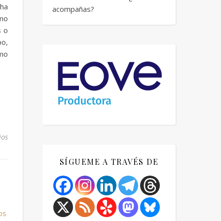
 ha
acompañas?
omo
s o
o,
omo
ios
SÍGUEME A TRAVÉS DE