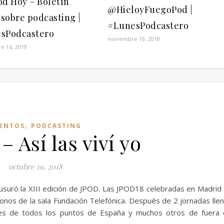
od Hoy – Boletín
@HieloyFuegoPod |
 sobre podcasting |
#LunesPodcastero
sPodcastero
noviembre 19, 2018
e 16, 2019
,
ENTOS
PODCASTING
 Así las viví yo
octubre 19, 2018
usuró la XIII edición de JPOD. Las JPOD18 celebradas en Madrid
onos de la sala Fundación Telefónica. Después de 2 jornadas lle
ntes de todos los puntos de España y muchos otros de fuera