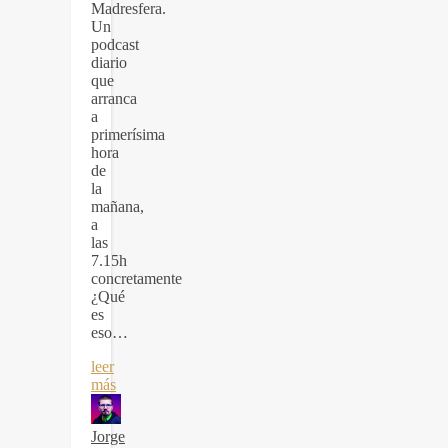
Madresfera.
Un
podcast
diario
que
arranca
a
primerísima
hora
de
la
mañana,
a
las
7.15h
concretamente
¿Qué
es
eso…
leer
más
Jorge