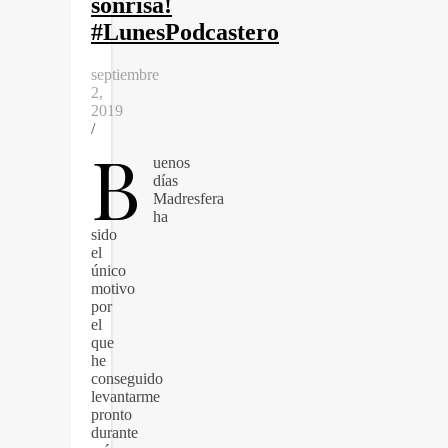
sonrisa!
#LunesPodcastero
septiembre
2,
2019
/
B
uenos
días
Madresfera
ha
sido
el
único
motivo
por
el
que
he
conseguido
levantarme
pronto
durante