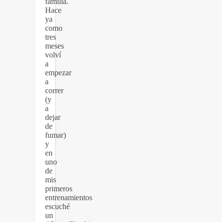
familia.
Hace
ya
como
tres
meses
volví
a
empezar
a
correr
(y
a
dejar
de
fumar)
y
en
uno
de
mis
primeros
entrenamientos
escuché
un