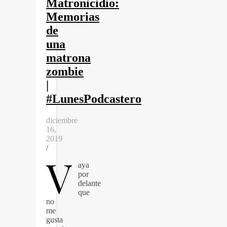
Matronicidio:
Memorias
de
una
matrona
zombie
|
#LunesPodcastero
diciembre
16,
2019
/
V
aya
por
delante
que
no
me
gusta