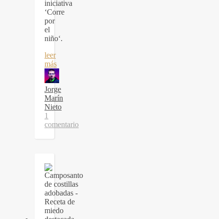
iniciativa
‘Corre
por
el
niño‘.
leer
más
Jorge
Marín
Nieto
1
comentario