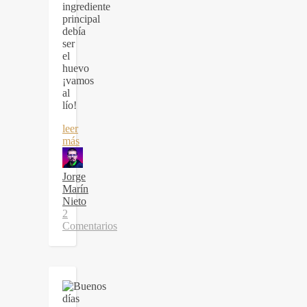
ingrediente
principal
debía
ser
el
huevo
¡vamos
al
lío!
leer
más
Jorge
Marín
Nieto
2
Comentarios