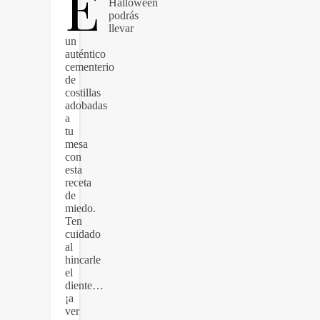
E
Halloween
podrás
llevar
un
auténtico
cementerio
de
costillas
adobadas
a
tu
mesa
con
esta
receta
de
miedo.
Ten
cuidado
al
hincarle
el
diente…
¡a
ver