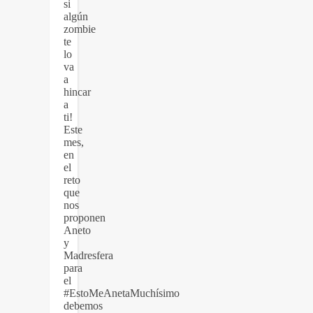
si
algún
zombie
te
lo
va
a
hincar
a
ti!
Este
mes,
en
el
reto
que
nos
proponen
Aneto
y
Madresfera
para
el
#EstoMeAnetaMuchísimo
debemos