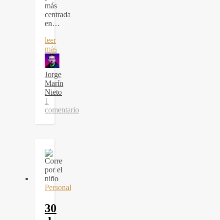
más
centrada
en…
leer
más
Jorge
Marín
Nieto
1
comentario
Personal
30