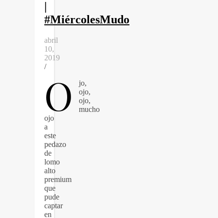
|
#MiércolesMudo
abril
10,
2019
/
O
jo,
ojo,
ojo,
mucho
ojo
a
este
pedazo
de
lomo
alto
premium
que
pude
captar
en