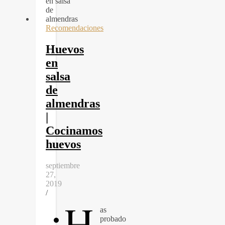
Recomendaciones
Huevos
en
salsa
de
almendras
|
Cocinamos
huevos
septiembre
27,
2019
/
¿H
as
probado