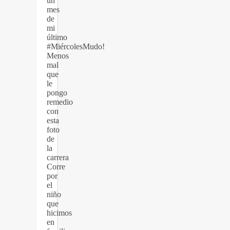
un
mes
de
mi
último
#MiércolesMudo!
Menos
mal
que
le
pongo
remedio
con
esta
foto
de
la
carrera
Corre
por
el
niño
que
hicimos
en