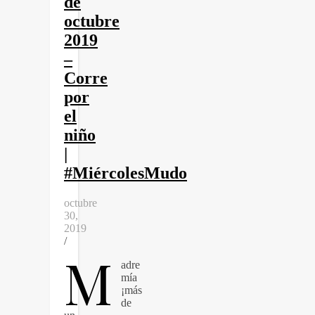
de
octubre
2019
–
Corre
por
el
niño
|
#MiércolesMudo
octubre
30,
2019
/
M
adre
mía
¡más
de